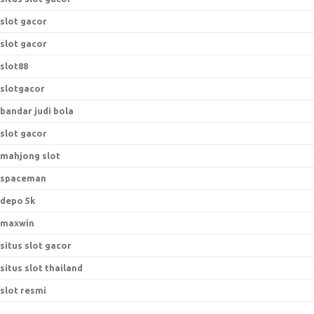
slot gacor
slot gacor
slot88
slotgacor
bandar judi bola
slot gacor
mahjong slot
spaceman
depo 5k
maxwin
situs slot gacor
situs slot thailand
slot resmi