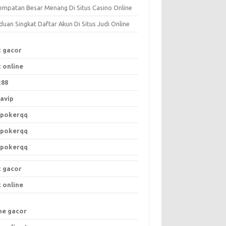
empatan Besar Menang Di Situs Casino Online
uan Singkat Daftar Akun Di Situs Judi Online
t gacor
t online
t88
avip
bpokerqq
bpokerqq
bpokerqq
t gacor
t online
e gacor