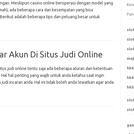
ntungan. Meskipun casino online beroperasi dengan model yang
Kes
h), ada beberapa cara dan kesempatan yang bisa
Pand
erikut adalah beberapa tips dan peluang besar untuk
slo
slo
slo
r Akun Di Situs Judi Online
mej
hk
itus judi online tentu saja ada beberapa aturan dan ketentuan
 Hal hal penting yang wajib untuk anda ketahui saat ingin
hk
 judi incaran anda. Hal ini tidak boleh anda lewatkan agar anda
hk
slo
slo
gam