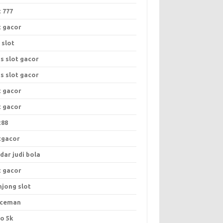
t 777
t gacor
 slot
us slot gacor
us slot gacor
t gacor
t gacor
t88
tgacor
dar judi bola
t gacor
jong slot
aceman
o 5k