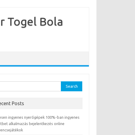
r Togel Bola
rch
ecent Posts
jesen ingyenes nyerőgépek 100%-ban ingyenes
tbet alkalmazás bejelentkezés online
rencsejátékok