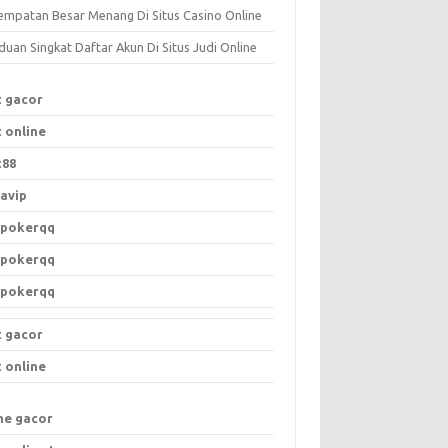
empatan Besar Menang Di Situs Casino Online
uan Singkat Daftar Akun Di Situs Judi Online
t gacor
t online
t88
avip
bpokerqq
bpokerqq
bpokerqq
t gacor
t online
e gacor