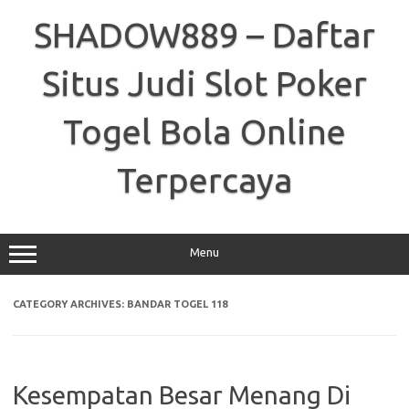
Skip
to
SHADOW889 – Daftar
content
Situs Judi Slot Poker
Togel Bola Online
Terpercaya
Menu
CATEGORY ARCHIVES:
BANDAR TOGEL 118
Kesempatan Besar Menang Di