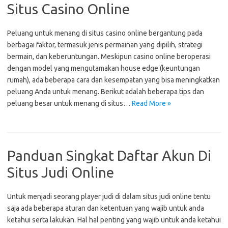
Situs Casino Online
Peluang untuk menang di situs casino online bergantung pada
berbagai faktor, termasuk jenis permainan yang dipilih, strategi
bermain, dan keberuntungan. Meskipun casino online beroperasi
dengan model yang mengutamakan house edge (keuntungan
rumah), ada beberapa cara dan kesempatan yang bisa meningkatkan
peluang Anda untuk menang. Berikut adalah beberapa tips dan
peluang besar untuk menang di situs…
Read More »
Panduan Singkat Daftar Akun Di
Situs Judi Online
Untuk menjadi seorang player judi di dalam situs judi online tentu
saja ada beberapa aturan dan ketentuan yang wajib untuk anda
ketahui serta lakukan. Hal hal penting yang wajib untuk anda ketahui