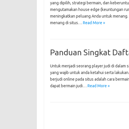
yang dipilih, strategi bermain, dan keberu
mengutamakan house edge (keuntungan ruma
meningkatkan peluang Anda untuk menang. B
menang di situs…
Read More »
Panduan Singkat Dafta
Untuk menjadi seorang player judi di dalam s
yang wajib untuk anda ketahui serta lakukan.
berjudi online pada situs adalah cara bermain
dapat bermain judi…
Read More »