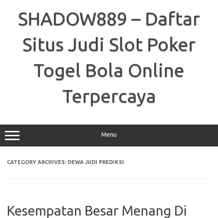
Skip
to
SHADOW889 – Daftar
content
Situs Judi Slot Poker
Togel Bola Online
Terpercaya
Menu
CATEGORY ARCHIVES:
DEWA JUDI PREDIKSI
Kesempatan Besar Menang Di