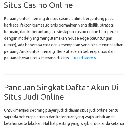
Situs Casino Online
Peluang untuk menang di situs casino online bergantung pada
berbagai faktor, termasuk jenis permainan yang dipilih, strategi
bermain, dan keberuntungan. Meskipun casino online beroperasi
dengan model yang mengutamakan house edge (keuntungan
rumah), ada beberapa cara dan kesempatan yang bisa meningkatkan
peluang Anda untuk menang. Berikut adalah beberapa tips dan
peluang besar untuk menang di situs…
Read More »
Panduan Singkat Daftar Akun Di
Situs Judi Online
Untuk menjadi seorang player judi di dalam situs judi online tentu
saja ada beberapa aturan dan ketentuan yang wajib untuk anda
ketahui serta lakukan. Hal hal penting yang wajib untuk anda ketahui