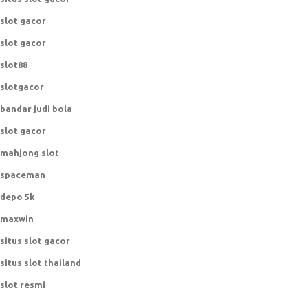
slot gacor
slot gacor
slot88
slotgacor
bandar judi bola
slot gacor
mahjong slot
spaceman
depo 5k
maxwin
situs slot gacor
situs slot thailand
slot resmi