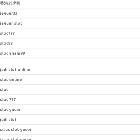
香港老虎机
jaguar33
jaguar slot
slot777
slot88
slot agam99
judi slot online
slot online
slot
slot 777
slot gacor
judi slot
situs slot gacor
situs slot gacor