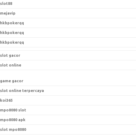
slot88
mejavip
hkbpokerqq
hkbpokerqq
hkbpokerqq
slot gacor
slot online
game gacor
slot online terpercaya
koi365
mpo8080 slot
mpo8080 apk
slot mpo8080