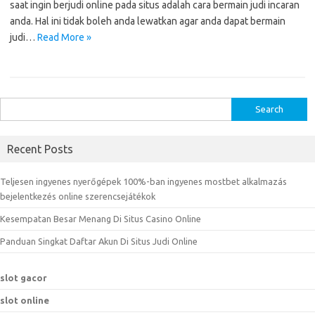
saat ingin berjudi online pada situs adalah cara bermain judi incaran
anda. Hal ini tidak boleh anda lewatkan agar anda dapat bermain
judi…
Read More »
S
e
a
Recent Posts
r
c
Teljesen ingyenes nyerőgépek 100%-ban ingyenes mostbet alkalmazás
h
bejelentkezés online szerencsejátékok
f
Kesempatan Besar Menang Di Situs Casino Online
o
r
Panduan Singkat Daftar Akun Di Situs Judi Online
:
slot gacor
slot online