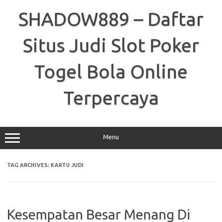
Skip
to
SHADOW889 – Daftar
content
Situs Judi Slot Poker
Togel Bola Online
Terpercaya
Menu
TAG ARCHIVES:
KARTU JUDI
Kesempatan Besar Menang Di