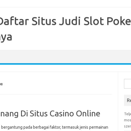
tar Situs Judi Slot Poke
aya
Sea
98
for:
R
ang Di Situs Casino Online
Tel
mos
sze
 bergantung pada berbagai faktor, termasuk jenis permainan