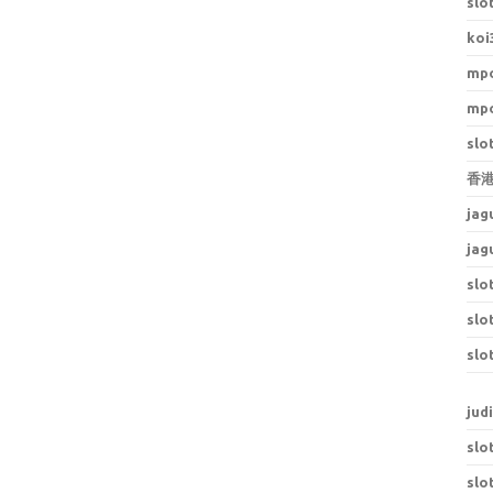
slo
koi
mpo
mpo
slo
香
jag
jag
slo
slo
slo
jud
slo
slo