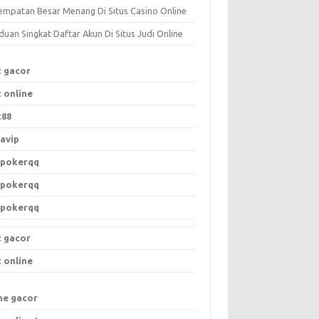
empatan Besar Menang Di Situs Casino Online
uan Singkat Daftar Akun Di Situs Judi Online
t gacor
t online
t88
avip
bpokerqq
bpokerqq
bpokerqq
t gacor
t online
e gacor