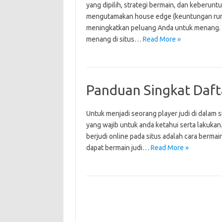
yang dipilih, strategi bermain, dan keberu
mengutamakan house edge (keuntungan ruma
meningkatkan peluang Anda untuk menang. B
menang di situs…
Read More »
Panduan Singkat Dafta
Untuk menjadi seorang player judi di dalam s
yang wajib untuk anda ketahui serta lakukan.
berjudi online pada situs adalah cara bermain
dapat bermain judi…
Read More »