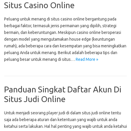
Situs Casino Online
Peluang untuk menang di situs casino online bergantung pada
berbagai faktor, termasuk jenis permainan yang dipilih, strategi
bermain, dan keberuntungan. Meskipun casino online beroperasi
dengan model yang mengutamakan house edge (keuntungan
rumah), ada beberapa cara dan kesempatan yang bisa meningkatkan
peluang Anda untuk menang. Berikut adalah beberapa tips dan
peluang besar untuk menang di situs…
Read More »
Panduan Singkat Daftar Akun Di
Situs Judi Online
Untuk menjadi seorang player judi di dalam situs judi online tentu
saja ada beberapa aturan dan ketentuan yang wajib untuk anda
ketahui serta lakukan. Hal hal penting yang wajib untuk anda ketahui