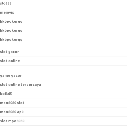
slot88
mejavip
hkbpokerqq
hkbpokerqq
hkbpokerqq
slot gacor
slot online
game gacor
slot online terpercaya
koi365
mpo8080 slot
mpo8080 apk
slot mpo8080