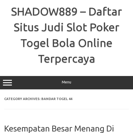
Skip
to
SHADOW889 – Daftar
content
Situs Judi Slot Poker
Togel Bola Online
Terpercaya
Menu
CATEGORY ARCHIVES:
BANDAR TOGEL 44
Kesempatan Besar Menang Di