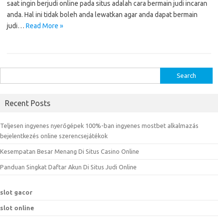
saat ingin berjudi online pada situs adalah cara bermain judi incaran
anda. Hal ini tidak boleh anda lewatkan agar anda dapat bermain
judi…
Read More »
S
e
a
Recent Posts
r
c
Teljesen ingyenes nyerőgépek 100%-ban ingyenes mostbet alkalmazás
h
bejelentkezés online szerencsejátékok
f
Kesempatan Besar Menang Di Situs Casino Online
o
r
Panduan Singkat Daftar Akun Di Situs Judi Online
:
slot gacor
slot online