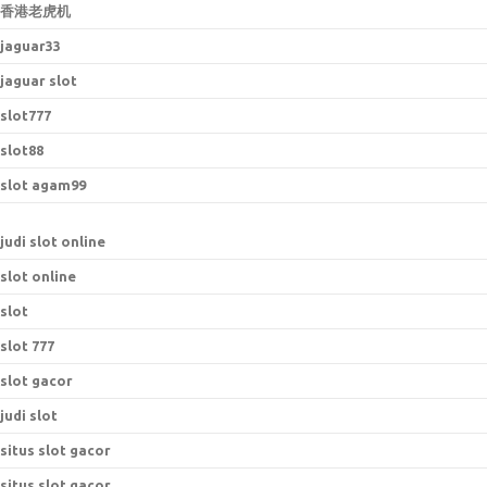
香港老虎机
jaguar33
jaguar slot
slot777
slot88
slot agam99
judi slot online
slot online
slot
slot 777
slot gacor
judi slot
situs slot gacor
situs slot gacor