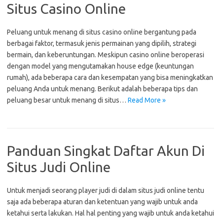
Situs Casino Online
Peluang untuk menang di situs casino online bergantung pada
berbagai faktor, termasuk jenis permainan yang dipilih, strategi
bermain, dan keberuntungan. Meskipun casino online beroperasi
dengan model yang mengutamakan house edge (keuntungan
rumah), ada beberapa cara dan kesempatan yang bisa meningkatkan
peluang Anda untuk menang. Berikut adalah beberapa tips dan
peluang besar untuk menang di situs…
Read More »
Panduan Singkat Daftar Akun Di
Situs Judi Online
Untuk menjadi seorang player judi di dalam situs judi online tentu
saja ada beberapa aturan dan ketentuan yang wajib untuk anda
ketahui serta lakukan. Hal hal penting yang wajib untuk anda ketahui