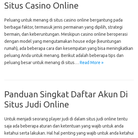
Situs Casino Online
Peluang untuk menang di situs casino online bergantung pada
berbagai faktor, termasuk jenis permainan yang dipilih, strategi
bermain, dan keberuntungan. Meskipun casino online beroperasi
dengan model yang mengutamakan house edge (keuntungan
rumah), ada beberapa cara dan kesempatan yang bisa meningkatkan
peluang Anda untuk menang. Berikut adalah beberapa tips dan
peluang besar untuk menang di situs…
Read More »
Panduan Singkat Daftar Akun Di
Situs Judi Online
Untuk menjadi seorang player judi di dalam situs judi online tentu
saja ada beberapa aturan dan ketentuan yang wajib untuk anda
ketahui serta lakukan. Hal hal penting yang wajib untuk anda ketahui