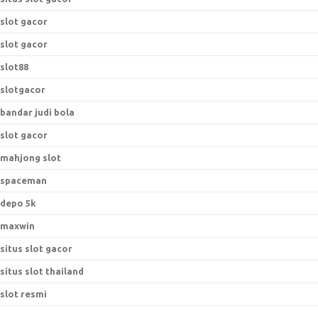
slot gacor
slot gacor
slot88
slotgacor
bandar judi bola
slot gacor
mahjong slot
spaceman
depo 5k
maxwin
situs slot gacor
situs slot thailand
slot resmi