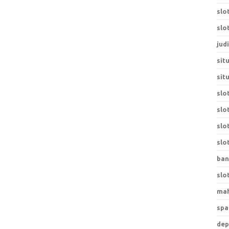
slo
slo
judi
sit
sit
slo
slo
slo
slo
ban
slo
mah
sp
dep