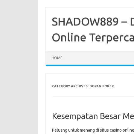
Skip
to
content
SHADOW889 – Daf
Online Terperc
HOME
CATEGORY ARCHIVES:
DOYAN POKER
Kesempatan Besar Men
Peluang untuk menang di situs casino online