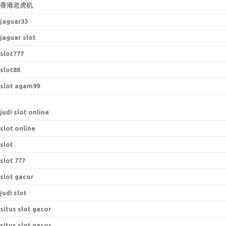
香港老虎机
jaguar33
jaguar slot
slot777
slot88
slot agam99
judi slot online
slot online
slot
slot 777
slot gacor
judi slot
situs slot gacor
situs slot gacor