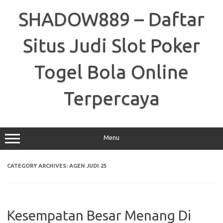
Skip
to
SHADOW889 – Daftar
content
Situs Judi Slot Poker
Togel Bola Online
Terpercaya
Menu
CATEGORY ARCHIVES:
AGEN JUDI 25
Kesempatan Besar Menang Di