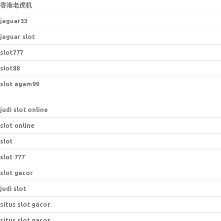
香港老虎机
jaguar33
jaguar slot
slot777
slot88
slot agam99
judi slot online
slot online
slot
slot 777
slot gacor
judi slot
situs slot gacor
situs slot gacor