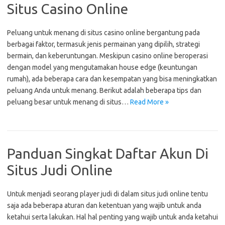
Situs Casino Online
Peluang untuk menang di situs casino online bergantung pada
berbagai faktor, termasuk jenis permainan yang dipilih, strategi
bermain, dan keberuntungan. Meskipun casino online beroperasi
dengan model yang mengutamakan house edge (keuntungan
rumah), ada beberapa cara dan kesempatan yang bisa meningkatkan
peluang Anda untuk menang. Berikut adalah beberapa tips dan
peluang besar untuk menang di situs…
Read More »
Panduan Singkat Daftar Akun Di
Situs Judi Online
Untuk menjadi seorang player judi di dalam situs judi online tentu
saja ada beberapa aturan dan ketentuan yang wajib untuk anda
ketahui serta lakukan. Hal hal penting yang wajib untuk anda ketahui