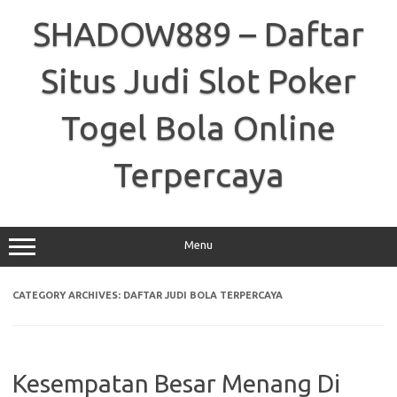
Skip
to
SHADOW889 – Daftar
content
Situs Judi Slot Poker
Togel Bola Online
Terpercaya
Menu
CATEGORY ARCHIVES:
DAFTAR JUDI BOLA TERPERCAYA
Kesempatan Besar Menang Di