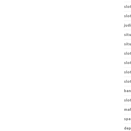
slo
slo
judi
sit
sit
slo
slo
slo
slo
ban
slo
mah
sp
dep