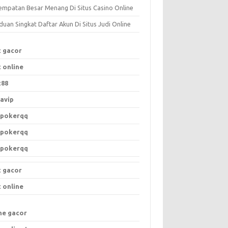
empatan Besar Menang Di Situs Casino Online
uan Singkat Daftar Akun Di Situs Judi Online
t gacor
t online
t88
avip
bpokerqq
bpokerqq
bpokerqq
t gacor
t online
e gacor