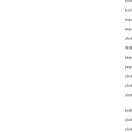
slo
koi
mpo
mpo
slo
香
jag
jag
slo
slo
slo
jud
slo
slo