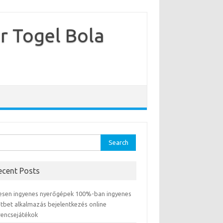
r Togel Bola
rch
ecent Posts
jesen ingyenes nyerőgépek 100%-ban ingyenes
tbet alkalmazás bejelentkezés online
rencsejátékok