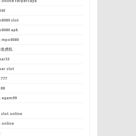
t online terpercaya
365
8080 slot
8080 apk
t mpo8080
港老虎机
uar33
uar slot
t777
t88
t agam99
i slot online
t online
t