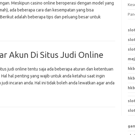
ntungan. Meskipun casino online beroperasi dengan model yang
Kes
h), ada beberapa cara dan kesempatan yang bisa
Pand
erikut adalah beberapa tips dan peluang besar untuk
slo
slo
slo
r Akun Di Situs Judi Online
mej
hk
itus judi online tentu saja ada beberapa aturan dan ketentuan
 Hal hal penting yang wajib untuk anda ketahui saat ingin
hk
 judi incaran anda. Hal ini tidak boleh anda lewatkan agar anda
hk
slo
slo
gam