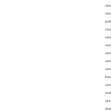
slo
slo
judi
sit
sit
slo
slo
slo
slo
ban
slo
mah
sp
dep