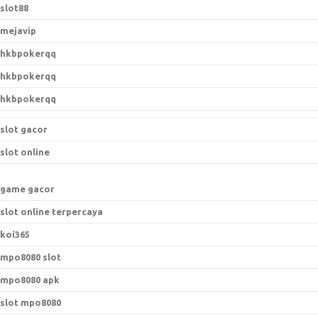
slot88
mejavip
hkbpokerqq
hkbpokerqq
hkbpokerqq
slot gacor
slot online
game gacor
slot online terpercaya
koi365
mpo8080 slot
mpo8080 apk
slot mpo8080