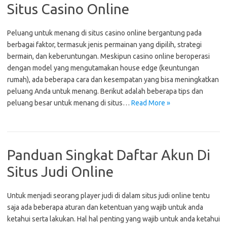
Situs Casino Online
Peluang untuk menang di situs casino online bergantung pada
berbagai faktor, termasuk jenis permainan yang dipilih, strategi
bermain, dan keberuntungan. Meskipun casino online beroperasi
dengan model yang mengutamakan house edge (keuntungan
rumah), ada beberapa cara dan kesempatan yang bisa meningkatkan
peluang Anda untuk menang. Berikut adalah beberapa tips dan
peluang besar untuk menang di situs…
Read More »
Panduan Singkat Daftar Akun Di
Situs Judi Online
Untuk menjadi seorang player judi di dalam situs judi online tentu
saja ada beberapa aturan dan ketentuan yang wajib untuk anda
ketahui serta lakukan. Hal hal penting yang wajib untuk anda ketahui