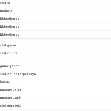
slot88
mejavip
hkbpokerqq
hkbpokerqq
hkbpokerqq
slot gacor
slot online
game gacor
slot online terpercaya
koi365
mpo8080 slot
mpo8080 apk
slot mpo8080