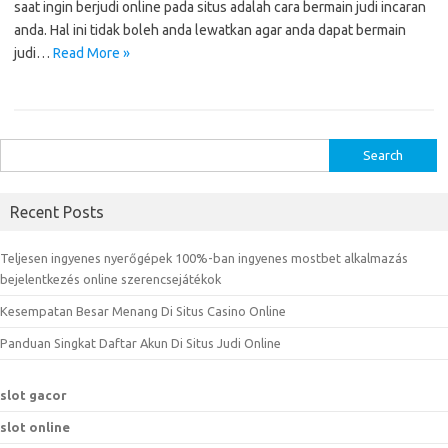
saat ingin berjudi online pada situs adalah cara bermain judi incaran
anda. Hal ini tidak boleh anda lewatkan agar anda dapat bermain
judi…
Read More »
S
e
a
Recent Posts
r
c
Teljesen ingyenes nyerőgépek 100%-ban ingyenes mostbet alkalmazás
h
bejelentkezés online szerencsejátékok
f
Kesempatan Besar Menang Di Situs Casino Online
o
r
Panduan Singkat Daftar Akun Di Situs Judi Online
:
slot gacor
slot online