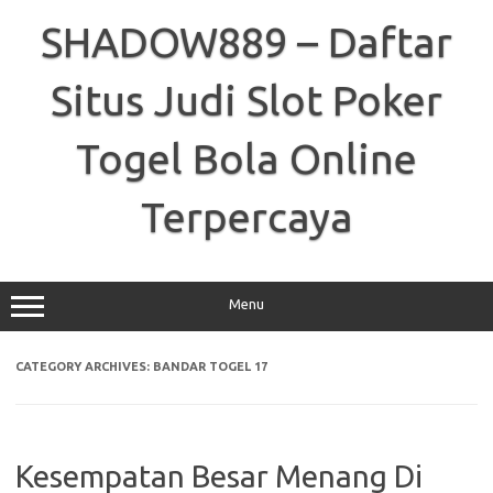
Skip
to
SHADOW889 – Daftar
content
Situs Judi Slot Poker
Togel Bola Online
Terpercaya
Menu
CATEGORY ARCHIVES:
BANDAR TOGEL 17
Kesempatan Besar Menang Di