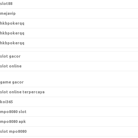
slot88
mejavip
hkbpokerqq
hkbpokerqq
hkbpokerqq
slot gacor
slot online
game gacor
slot online terpercaya
koi365
mpo8080 slot
mpo8080 apk
slot mpo8080