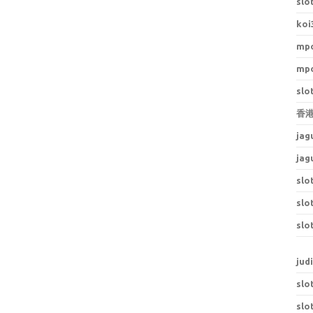
slo
koi
mpo
mpo
slo
香
jag
jag
slo
slo
slo
jud
slo
slo