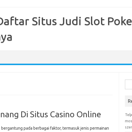
tar Situs Judi Slot Poke
aya
Sea
for:
R
ang Di Situs Casino Online
Tel
mos
sze
 bergantung pada berbagai faktor, termasuk jenis permainan