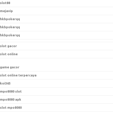
slot88
mejavip
hkbpokerqq
hkbpokerqq
hkbpokerqq
slot gacor
slot online
game gacor
slot online terpercaya
koi365
mpo8080 slot
mpo8080 apk
slot mpo8080