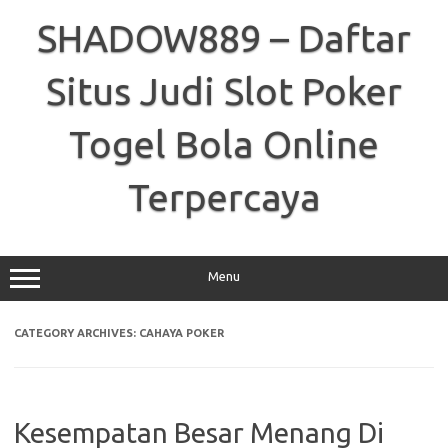
Skip
to
SHADOW889 – Daftar
content
Situs Judi Slot Poker
Togel Bola Online
Terpercaya
Menu
CATEGORY ARCHIVES:
CAHAYA POKER
Kesempatan Besar Menang Di