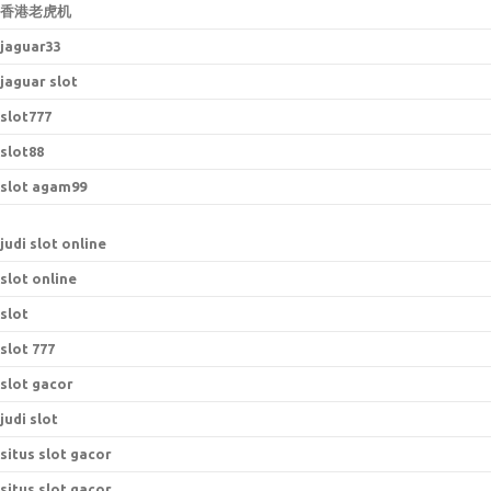
香港老虎机
jaguar33
jaguar slot
slot777
slot88
slot agam99
judi slot online
slot online
slot
slot 777
slot gacor
judi slot
situs slot gacor
situs slot gacor