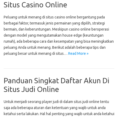
Situs Casino Online
Peluang untuk menang di situs casino online bergantung pada
berbagai faktor, termasuk jenis permainan yang dipilih, strategi
bermain, dan keberuntungan. Meskipun casino online beroperasi
dengan model yang mengutamakan house edge (keuntungan
rumah), ada beberapa cara dan kesempatan yang bisa meningkatkan
peluang Anda untuk menang. Berikut adalah beberapa tips dan
peluang besar untuk menang di situs…
Read More »
Panduan Singkat Daftar Akun Di
Situs Judi Online
Untuk menjadi seorang player judi di dalam situs judi online tentu
saja ada beberapa aturan dan ketentuan yang wajib untuk anda
ketahui serta lakukan. Hal hal penting yang wajib untuk anda ketahui