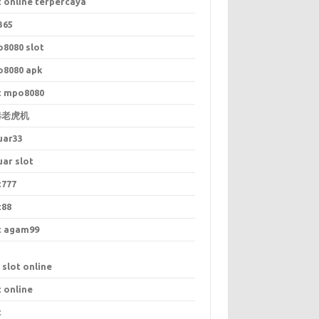
t online terpercaya
365
8080 slot
8080 apk
t mpo8080
港老虎机
uar33
uar slot
t777
t88
t agam99
i slot online
t online
t