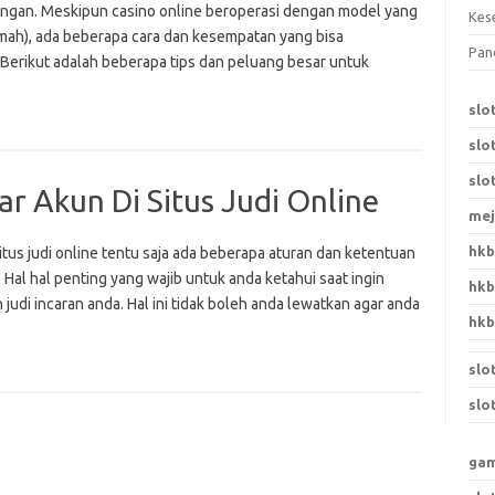
ntungan. Meskipun casino online beroperasi dengan model yang
Kes
h), ada beberapa cara dan kesempatan yang bisa
Pand
erikut adalah beberapa tips dan peluang besar untuk
slo
slo
slo
r Akun Di Situs Judi Online
mej
hk
itus judi online tentu saja ada beberapa aturan dan ketentuan
 Hal hal penting yang wajib untuk anda ketahui saat ingin
hk
 judi incaran anda. Hal ini tidak boleh anda lewatkan agar anda
hk
slo
slo
gam