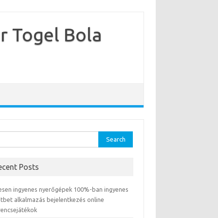
r Togel Bola
rch
ecent Posts
jesen ingyenes nyerőgépek 100%-ban ingyenes
tbet alkalmazás bejelentkezés online
rencsejátékok