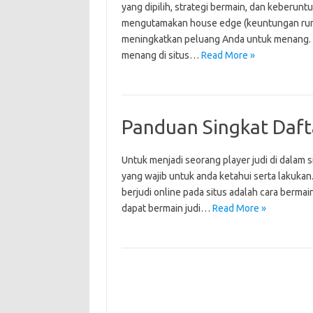
yang dipilih, strategi bermain, dan keberu
mengutamakan house edge (keuntungan ruma
meningkatkan peluang Anda untuk menang. B
menang di situs…
Read More »
Panduan Singkat Dafta
Untuk menjadi seorang player judi di dalam s
yang wajib untuk anda ketahui serta lakukan.
berjudi online pada situs adalah cara bermain
dapat bermain judi…
Read More »