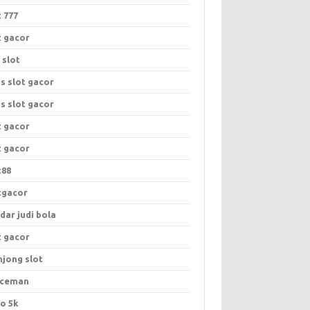
t 777
t gacor
 slot
us slot gacor
us slot gacor
t gacor
t gacor
t88
tgacor
dar judi bola
t gacor
jong slot
aceman
o 5k