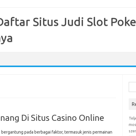
tar Situs Judi Slot Poke
aya
Sea
for:
R
ang Di Situs Casino Online
Tel
mos
sze
 bergantung pada berbagai faktor, termasuk jenis permainan