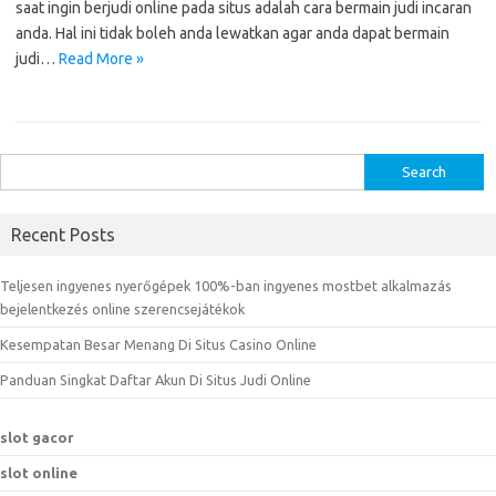
saat ingin berjudi online pada situs adalah cara bermain judi incaran
anda. Hal ini tidak boleh anda lewatkan agar anda dapat bermain
judi…
Read More »
S
e
a
Recent Posts
r
c
Teljesen ingyenes nyerőgépek 100%-ban ingyenes mostbet alkalmazás
h
bejelentkezés online szerencsejátékok
f
Kesempatan Besar Menang Di Situs Casino Online
o
r
Panduan Singkat Daftar Akun Di Situs Judi Online
:
slot gacor
slot online