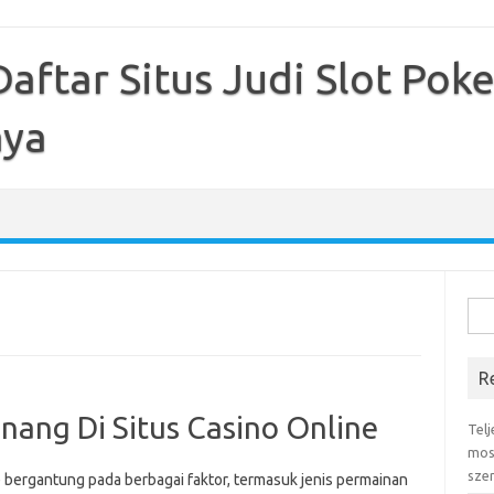
tar Situs Judi Slot Poke
aya
Sea
for:
R
ang Di Situs Casino Online
Tel
mos
sze
 bergantung pada berbagai faktor, termasuk jenis permainan