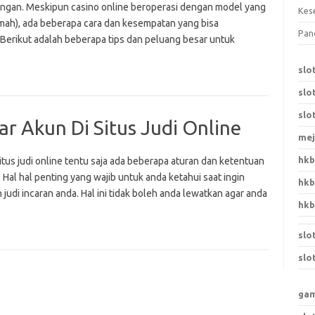
ntungan. Meskipun casino online beroperasi dengan model yang
Kes
h), ada beberapa cara dan kesempatan yang bisa
Pand
erikut adalah beberapa tips dan peluang besar untuk
slo
slo
slo
r Akun Di Situs Judi Online
mej
hk
itus judi online tentu saja ada beberapa aturan dan ketentuan
 Hal hal penting yang wajib untuk anda ketahui saat ingin
hk
 judi incaran anda. Hal ini tidak boleh anda lewatkan agar anda
hk
slo
slo
gam