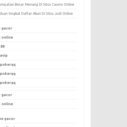
empatan Besar Menang Di Situs Casino Online
uan Singkat Daftar Akun Di Situs Judi Online
t gacor
t online
t88
avip
bpokerqq
bpokerqq
bpokerqq
t gacor
t online
e gacor