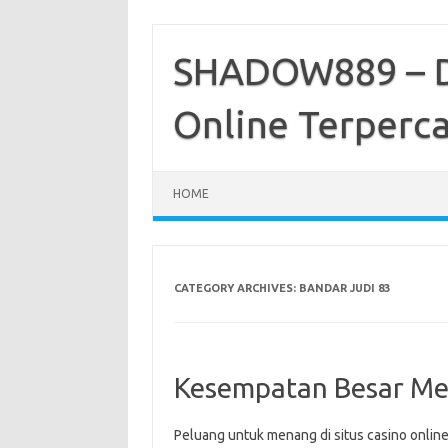
Skip
to
content
SHADOW889 – Daf
Online Terperc
HOME
CATEGORY ARCHIVES:
BANDAR JUDI 83
Kesempatan Besar Men
Peluang untuk menang di situs casino online