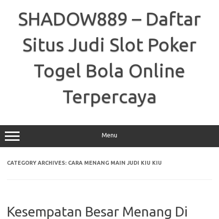
Skip
to
SHADOW889 – Daftar
content
Situs Judi Slot Poker
Togel Bola Online
Terpercaya
Menu
CATEGORY ARCHIVES:
CARA MENANG MAIN JUDI KIU KIU
Kesempatan Besar Menang Di