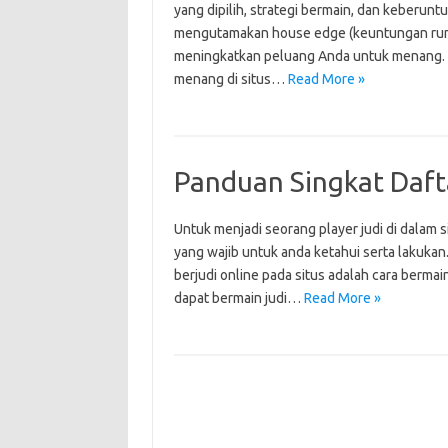
yang dipilih, strategi bermain, dan keberu
mengutamakan house edge (keuntungan ruma
meningkatkan peluang Anda untuk menang. B
menang di situs…
Read More »
Panduan Singkat Dafta
Untuk menjadi seorang player judi di dalam s
yang wajib untuk anda ketahui serta lakukan.
berjudi online pada situs adalah cara bermain
dapat bermain judi…
Read More »