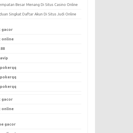
empatan Besar Menang Di Situs Casino Online
uan Singkat Daftar Akun Di Situs Judi Online
t gacor
t online
t88
avip
bpokerqq
bpokerqq
bpokerqq
t gacor
t online
e gacor