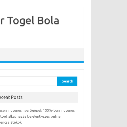
r Togel Bola
rch
ecent Posts
jesen ingyenes nyerőgépek 100%-ban ingyenes
tbet alkalmazás bejelentkezés online
rencsejátékok