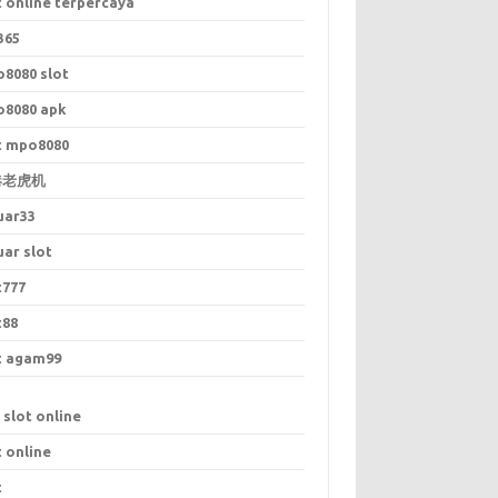
t online terpercaya
365
8080 slot
8080 apk
t mpo8080
港老虎机
uar33
uar slot
t777
t88
t agam99
i slot online
t online
t