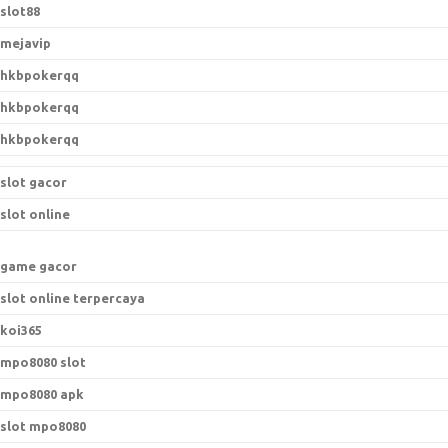
slot88
mejavip
hkbpokerqq
hkbpokerqq
hkbpokerqq
slot gacor
slot online
game gacor
slot online terpercaya
koi365
mpo8080 slot
mpo8080 apk
slot mpo8080