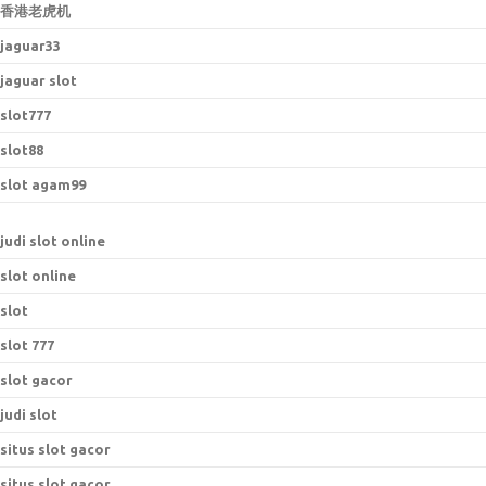
香港老虎机
jaguar33
jaguar slot
slot777
slot88
slot agam99
judi slot online
slot online
slot
slot 777
slot gacor
judi slot
situs slot gacor
situs slot gacor