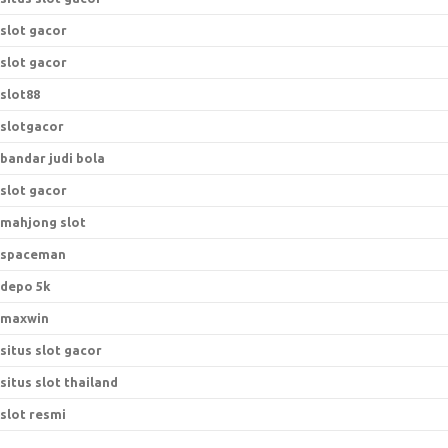
slot gacor
slot gacor
slot88
slotgacor
bandar judi bola
slot gacor
mahjong slot
spaceman
depo 5k
maxwin
situs slot gacor
situs slot thailand
slot resmi