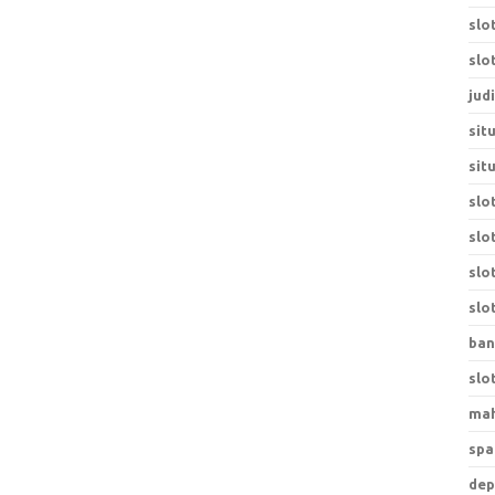
slo
slo
judi
sit
sit
slo
slo
slo
slo
ban
slo
mah
sp
dep