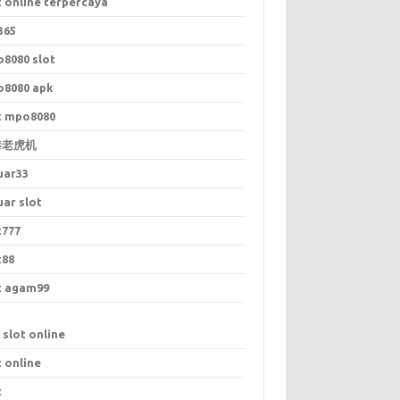
t online terpercaya
365
8080 slot
8080 apk
t mpo8080
港老虎机
uar33
uar slot
t777
t88
t agam99
i slot online
t online
t