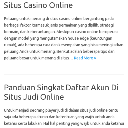
Situs Casino Online
Peluang untuk menang di situs casino online bergantung pada
berbagai faktor, termasuk jenis permainan yang dipilih, strategi
bermain, dan keberuntungan. Meskipun casino online beroperasi
dengan model yang mengutamakan house edge (keuntungan
rumah), ada beberapa cara dan kesempatan yang bisa meningkatkan
peluang Anda untuk menang. Berikut adalah beberapa tips dan
peluang besar untuk menang di situs…
Read More »
Panduan Singkat Daftar Akun Di
Situs Judi Online
Untuk menjadi seorang player judi di dalam situs judi online tentu
saja ada beberapa aturan dan ketentuan yang wajib untuk anda
ketahui serta lakukan. Hal hal penting yang wajib untuk anda ketahui