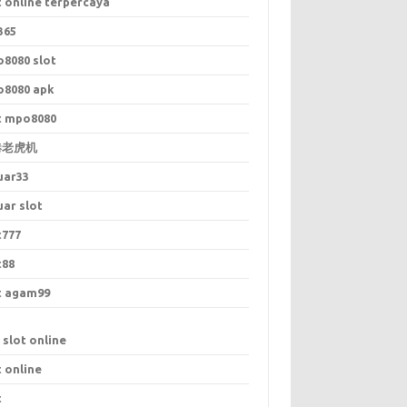
t online terpercaya
365
8080 slot
8080 apk
t mpo8080
港老虎机
uar33
uar slot
t777
t88
t agam99
i slot online
t online
t