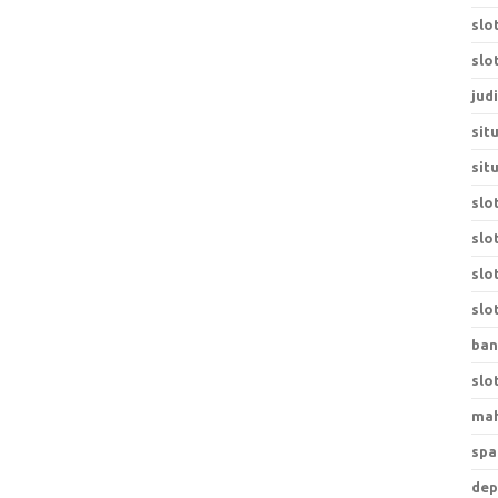
slo
slo
judi
sit
sit
slo
slo
slo
slo
ban
slo
mah
sp
dep