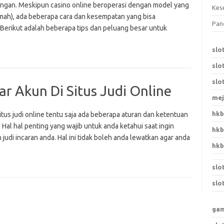
ntungan. Meskipun casino online beroperasi dengan model yang
Kes
h), ada beberapa cara dan kesempatan yang bisa
Pand
erikut adalah beberapa tips dan peluang besar untuk
slo
slo
slo
r Akun Di Situs Judi Online
mej
hk
itus judi online tentu saja ada beberapa aturan dan ketentuan
 Hal hal penting yang wajib untuk anda ketahui saat ingin
hk
 judi incaran anda. Hal ini tidak boleh anda lewatkan agar anda
hk
slo
slo
gam