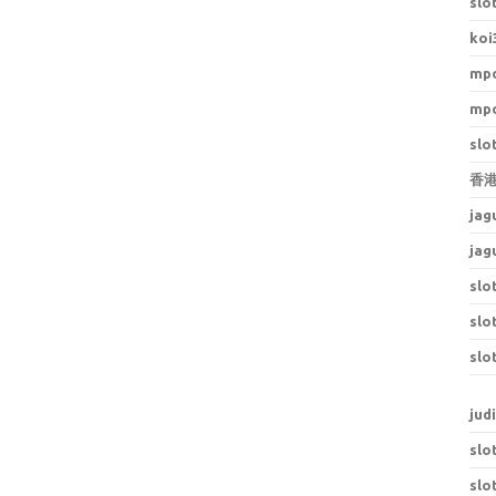
slo
koi
mpo
mpo
slo
香
jag
jag
slo
slo
slo
jud
slo
slo