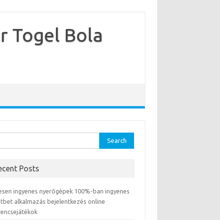
r Togel Bola
rch
ecent Posts
jesen ingyenes nyerőgépek 100%-ban ingyenes
tbet alkalmazás bejelentkezés online
rencsejátékok