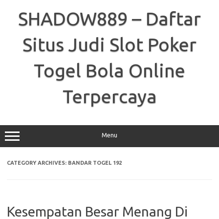
Skip
to
SHADOW889 – Daftar
content
Situs Judi Slot Poker
Togel Bola Online
Terpercaya
Menu
CATEGORY ARCHIVES:
BANDAR TOGEL 192
Kesempatan Besar Menang Di