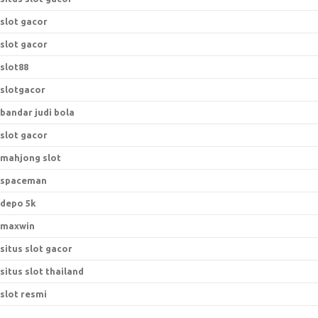
slot gacor
slot gacor
slot88
slotgacor
bandar judi bola
slot gacor
mahjong slot
spaceman
depo 5k
maxwin
situs slot gacor
situs slot thailand
slot resmi