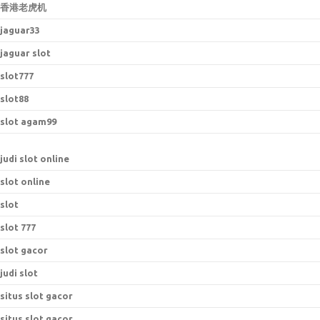
香港老虎机
jaguar33
jaguar slot
slot777
slot88
slot agam99
judi slot online
slot online
slot
slot 777
slot gacor
judi slot
situs slot gacor
situs slot gacor