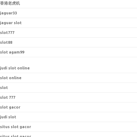
香港老虎机
jaguar33
jaguar slot
slot777
slot88
slot agam99
judi slot online
slot online
slot
slot 777
slot gacor
judi slot
situs slot gacor
situs slot gacor