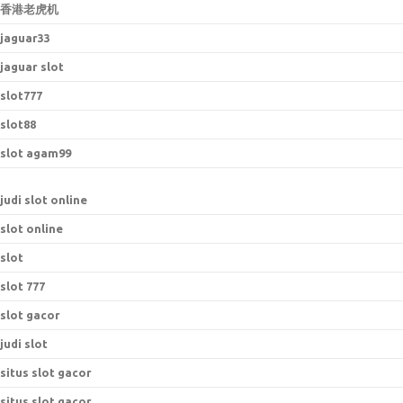
香港老虎机
jaguar33
jaguar slot
slot777
slot88
slot agam99
judi slot online
slot online
slot
slot 777
slot gacor
judi slot
situs slot gacor
situs slot gacor