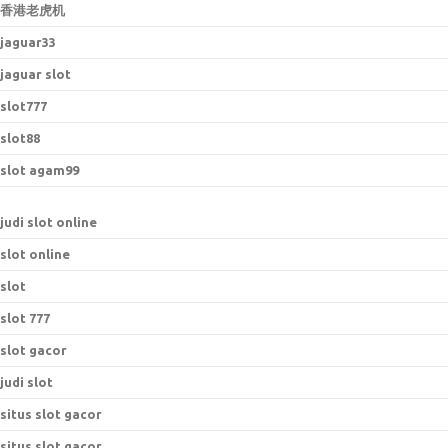
香港老虎机
jaguar33
jaguar slot
slot777
slot88
slot agam99
judi slot online
slot online
slot
slot 777
slot gacor
judi slot
situs slot gacor
situs slot gacor