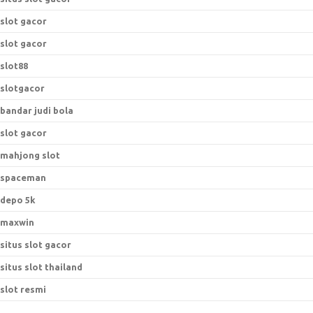
slot gacor
slot gacor
slot88
slotgacor
bandar judi bola
slot gacor
mahjong slot
spaceman
depo 5k
maxwin
situs slot gacor
situs slot thailand
slot resmi