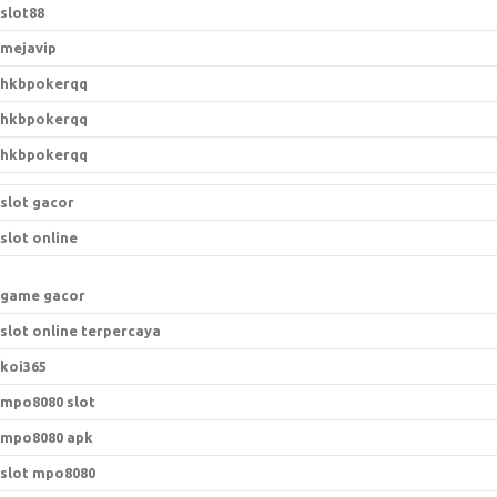
slot88
mejavip
hkbpokerqq
hkbpokerqq
hkbpokerqq
slot gacor
slot online
game gacor
slot online terpercaya
koi365
mpo8080 slot
mpo8080 apk
slot mpo8080