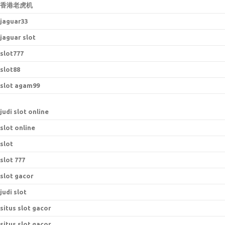
香港老虎机
jaguar33
jaguar slot
slot777
slot88
slot agam99
judi slot online
slot online
slot
slot 777
slot gacor
judi slot
situs slot gacor
situs slot gacor