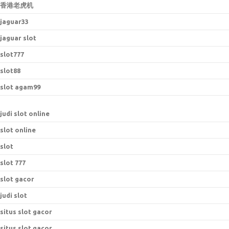
香港老虎机
jaguar33
jaguar slot
slot777
slot88
slot agam99
judi slot online
slot online
slot
slot 777
slot gacor
judi slot
situs slot gacor
situs slot gacor