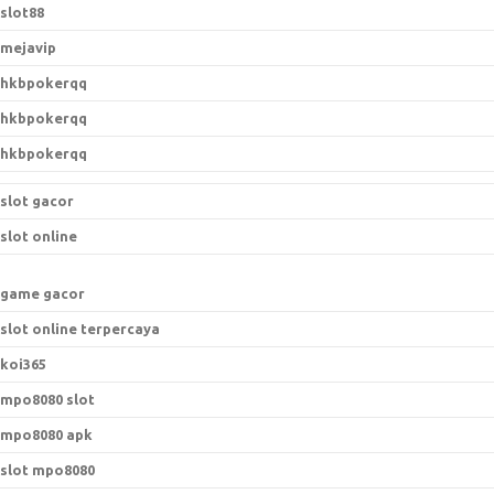
slot88
mejavip
hkbpokerqq
hkbpokerqq
hkbpokerqq
slot gacor
slot online
game gacor
slot online terpercaya
koi365
mpo8080 slot
mpo8080 apk
slot mpo8080