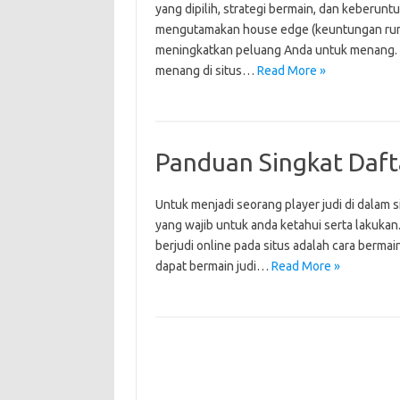
yang dipilih, strategi bermain, dan keberu
mengutamakan house edge (keuntungan ruma
meningkatkan peluang Anda untuk menang. B
menang di situs…
Read More »
Panduan Singkat Dafta
Untuk menjadi seorang player judi di dalam s
yang wajib untuk anda ketahui serta lakukan.
berjudi online pada situs adalah cara bermain
dapat bermain judi…
Read More »