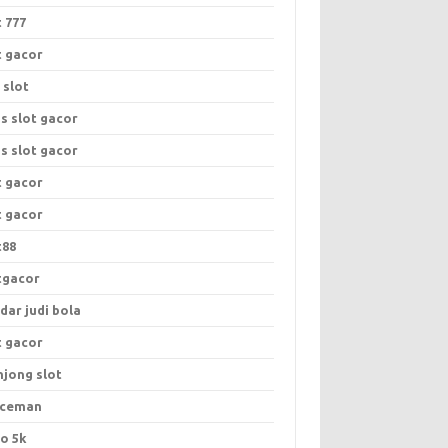
t 777
t gacor
 slot
us slot gacor
us slot gacor
t gacor
t gacor
t88
tgacor
dar judi bola
t gacor
jong slot
aceman
o 5k