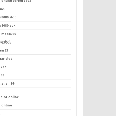
t online terpercaya
365
8080 slot
8080 apk
t mpo8080
港老虎机
uar33
uar slot
t777
t88
t agam99
i slot online
t online
t