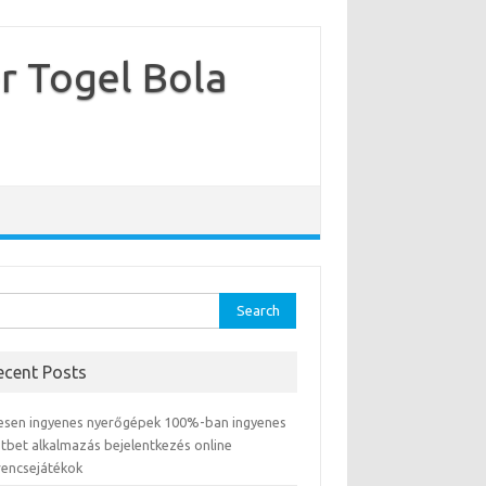
r Togel Bola
rch
ecent Posts
jesen ingyenes nyerőgépek 100%-ban ingyenes
tbet alkalmazás bejelentkezés online
rencsejátékok