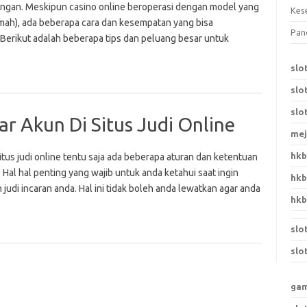
ntungan. Meskipun casino online beroperasi dengan model yang
Kes
h), ada beberapa cara dan kesempatan yang bisa
Pand
erikut adalah beberapa tips dan peluang besar untuk
slo
slo
slo
r Akun Di Situs Judi Online
mej
hk
itus judi online tentu saja ada beberapa aturan dan ketentuan
 Hal hal penting yang wajib untuk anda ketahui saat ingin
hk
 judi incaran anda. Hal ini tidak boleh anda lewatkan agar anda
hk
slo
slo
gam