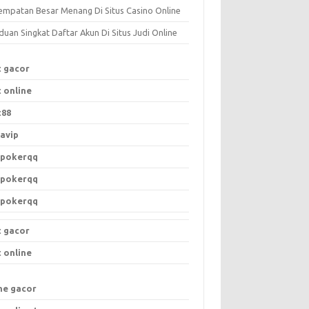
empatan Besar Menang Di Situs Casino Online
uan Singkat Daftar Akun Di Situs Judi Online
t gacor
t online
t88
avip
bpokerqq
bpokerqq
bpokerqq
t gacor
t online
e gacor