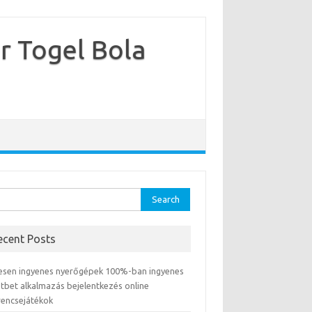
r Togel Bola
rch
ecent Posts
jesen ingyenes nyerőgépek 100%-ban ingyenes
tbet alkalmazás bejelentkezés online
rencsejátékok