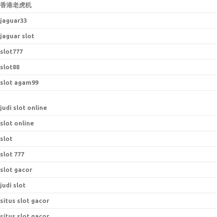
香港老虎机
jaguar33
jaguar slot
slot777
slot88
slot agam99
judi slot online
slot online
slot
slot 777
slot gacor
judi slot
situs slot gacor
situs slot gacor