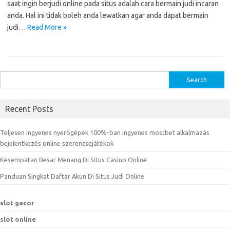
saat ingin berjudi online pada situs adalah cara bermain judi incaran
anda. Hal ini tidak boleh anda lewatkan agar anda dapat bermain
judi…
Read More »
S
e
a
Recent Posts
r
c
Teljesen ingyenes nyerőgépek 100%-ban ingyenes mostbet alkalmazás
h
bejelentkezés online szerencsejátékok
f
Kesempatan Besar Menang Di Situs Casino Online
o
r
Panduan Singkat Daftar Akun Di Situs Judi Online
:
slot gacor
slot online