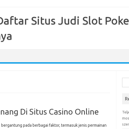
tar Situs Judi Slot Poke
aya
Sea
for:
R
ang Di Situs Casino Online
Tel
mos
sze
 bergantung pada berbagai faktor, termasuk jenis permainan