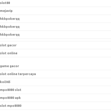
slot88
mejavip
hkbpokerqq
hkbpokerqq
hkbpokerqq
slot gacor
slot online
game gacor
slot online terpercaya
koi365
mpo8080 slot
mpo8080 apk
slot mpo8080