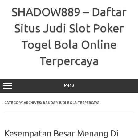
Skip
to
SHADOW889 – Daftar
content
Situs Judi Slot Poker
Togel Bola Online
Terpercaya
Menu
CATEGORY ARCHIVES:
BANDAR JUDI BOLA TERPERCAYA
Kesempatan Besar Menang Di